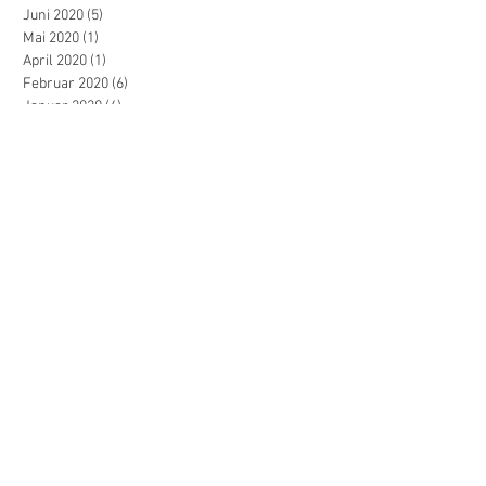
Juni 2020
(5)
5 Beiträge
Mai 2020
(1)
1 Beitrag
April 2020
(1)
1 Beitrag
Februar 2020
(6)
6 Beiträge
Januar 2020
(4)
4 Beiträge
Dezember 2019
(1)
1 Beitrag
November 2019
(2)
2 Beiträge
Oktober 2019
(2)
2 Beiträge
September 2019
(1)
1 Beitrag
Juli 2019
(2)
2 Beiträge
Juni 2019
(1)
1 Beitrag
Mai 2019
(3)
3 Beiträge
April 2019
(1)
1 Beitrag
März 2019
(2)
2 Beiträge
Dezember 2018
(1)
1 Beitrag
November 2018
(1)
1 Beitrag
September 2018
(2)
2 Beiträge
Mai 2018
(1)
1 Beitrag
März 2018
(1)
1 Beitrag
Januar 2018
(3)
3 Beiträge
November 2017
(3)
3 Beiträge